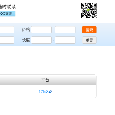
随时联系
价格
-
搜索
长度
-
重置
平台
17EX