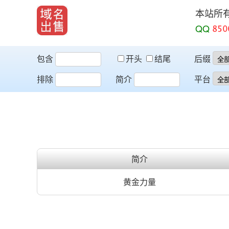
本站所
QQ
包含
开头
结尾
后缀
排除
简介
平台
简介
黄金力量