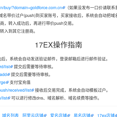
in/buy/?domain=goldforce.com.cn
（如果没发布一口价请联系我
把域名带价过户(push)到买家账号，买家接收后，系统会自动把
商，转入成功后，再进行带价push交易。
转入到其它注册商。
17EX操作指南
功后，系统会自动发送验证邮件，登录邮箱后进行邮件验证。
d/list
提交后需要等待审核。
/add
提交后需要等待审核。
rge
支付宝充值
ush/received/list
接收后交易完成，系统会自动模板过户。
list
可以进行修改dns、域名解析、域名续费等操作。
域名列表
阿里云店铺
爱名店铺
易名店铺
17ex店铺